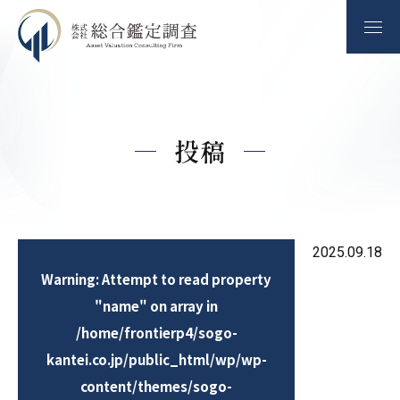
投稿
2025.09.18
Warning
: Attempt to read property
"name" on array in
/home/frontierp4/sogo-
kantei.co.jp/public_html/wp/wp-
content/themes/sogo-