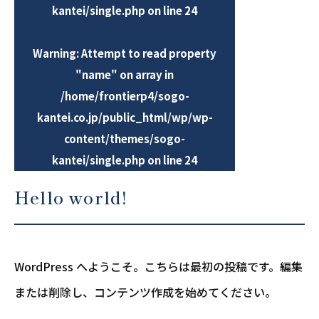
kantei/single.php
on line
24
Warning
: Attempt to read property
"name" on array in
/home/frontierp4/sogo-
kantei.co.jp/public_html/wp/wp-
content/themes/sogo-
kantei/single.php
on line
24
Hello world!
WordPress へようこそ。こちらは最初の投稿です。編集
または削除し、コンテンツ作成を始めてください。